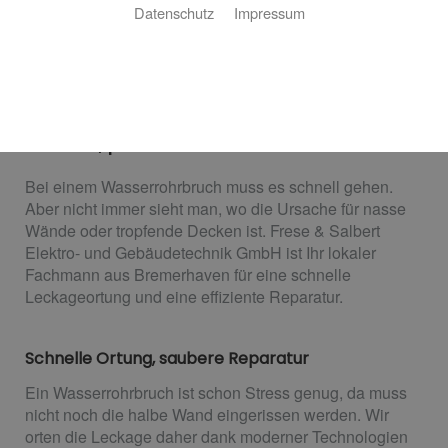
Datenschutz
Impressum
Leckageortung von Frese &
Salbert Elektro- und
Gebäudetechnik GmbH
Schnelle, präzise Hilfe aus Bremerhaven
Bei einem Wasserrohrbruch muss es schnell gehen.
Aber nicht immer sieht man, wo die Ursache für nasse
Wände oder tropfende Decken ist. Frese & Salbert
Elektro- und Gebäudetechnik GmbH ist Ihr lokaler
Fachmann aus Bremerhaven für eine schnelle
Leckageortung und eine effiziente Reparatur.
Schnelle Ortung, saubere Reparatur
Ein Wasserrohrbruch ist schon Stress genug, da muss
nicht noch die halbe Wand eingerissen werden. Wir
orten die Leckage daher dank moderner Technologien