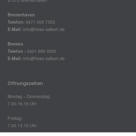
Bremerhaven
Telefon:
0471 309 7353
E-Mail:
info@frese-salbert.de
Bremen
Telefon :
0421 699 3200
E-Mail:
info@frese-salbert.de
Öffnungszeiten
Montag – Donnerstag:
7.00-16.15 Uhr
Freitag:
7.00-13.15 Uhr