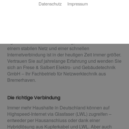
Datenschutz
Impressum
Netzwerktechnik
Ihr sicheres Heimnetzwerk von Frese &
Salbert Elektro- und Gebäudetechnik GmbH
Egal ob Neubau oder Sanierung, der Bedarf nach
einem stabilen Netz und einer schnellen
Internetverbindung ist in der heutigen Zeit immer größer.
Vertrauen Sie auf jahrelange Erfahrung und wenden Sie
sich an Frese & Salbert Elektro- und Gebäudetechnik
GmbH – Ihr Fachbetrieb für Netzwerktechnik aus
Bremerhaven.
Die richtige Verbindung
Immer mehr Haushalte in Deutschland können auf
Highspeed-Internet via Glasfaser (LWL) zugreifen –
entweder per Hausanschluss oder dank einer
Hybridlösung aus Kupferkabel und LWL. Aber auch